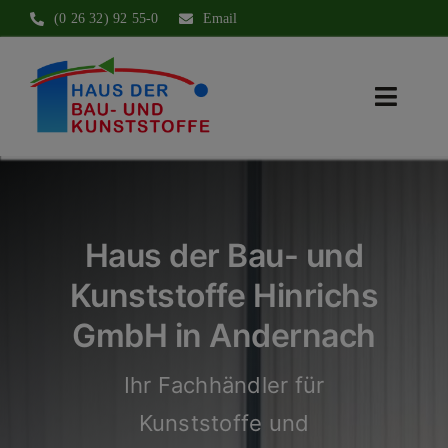
Zum
(0 26 32) 92 55-0
Email
Inhalt
springen
Toggle
Naviga
Produktwelt
Über uns
Haus der Bau- und
Zuschnitt nach Maß
Kunststoffe Hinrichs
GmbH in Andernach
Kontakt
Ihr Fachhändler für
Kunststoffe und