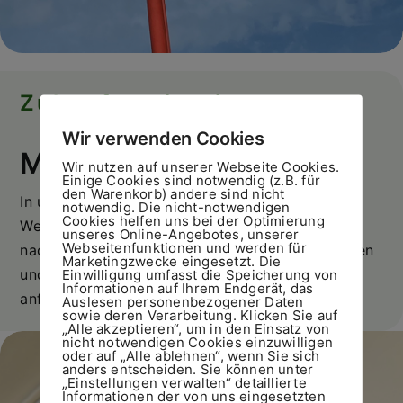
Zukunftsorientiert
Wir verwenden Cookies
MODERNE MASCHINEN
Wir nutzen auf unserer Webseite Cookies.
Einige Cookies sind notwendig (z.B. für
den Warenkorb) andere sind nicht
In unserer Werkstatt sind wir mit modernen
notwendig. Die nicht-notwendigen
Cookies helfen uns bei der Optimierung
Werkzeugen ausgestattet, um für unsere Kunden
unseres Online-Angebotes, unserer
Webseitenfunktionen und werden für
nach Zeichnung oder Muster entweder Prototypen
Marketingzwecke eingesetzt. Die
und Einzelteile oder kleine und große Serien
Einwilligung umfasst die Speicherung von
Informationen auf Ihrem Endgerät, das
anfertigen zu können.
Auslesen personenbezogener Daten
sowie deren Verarbeitung. Klicken Sie auf
„Alle akzeptieren“, um in den Einsatz von
nicht notwendigen Cookies einzuwilligen
oder auf „Alle ablehnen“, wenn Sie sich
anders entscheiden. Sie können unter
„Einstellungen verwalten“ detaillierte
Informationen der von uns eingesetzten